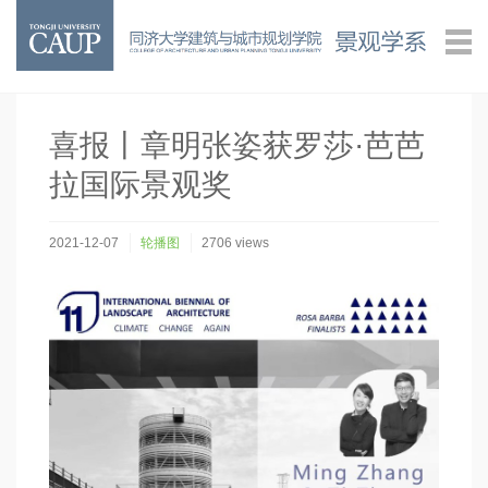
喜报丨章明张姿获罗莎·芭芭
拉国际景观奖
2021-12-07
轮播图
2706
views