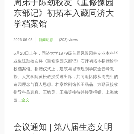
周弟子陈劲校友《重修豫园
东部记》初拓本入藏同济大
学档案馆
2026-06-03
新闻动态
(203) views
5月28日上午，同济大学1979级首届风景园林专业本科毕
业生陈劲校友将《重修豫园东部记》石碑初拓本捐赠给学
校档案馆。捐赠仪式上，建筑与城市规划学院金云峰教
授、人文学院黄松教授受邀出席，共同追忆陈从周先生的
造园理念与育人思想。档案馆副馆长王晶晶、方勤及接收
指导科吕真真、王毓灵、王淼等接待并接受捐赠。上海豫
园...
全文
会议通知 | 第八届生态文明