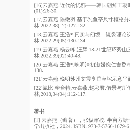
[16]
云嘉燕
.
近代的忧郁——韩国朝鲜王朝
(01):26-30.
[17]
云嘉燕
,
陈徵羽
.
基于乳鱼亭尺寸框格分
林
,2022,38(12):127-132.
[18]
云嘉燕
,
王浩
*.
真实与幻境：镜像理论
林
,2022,29(05):130-134.
[19]
云嘉燕
,
杨云峰
,
汪辉
.18-21
世纪环秀山
林
,2022,39(02):40-48.
[20]
云嘉燕
,
王浩
*.
晚明清初淑媛倪仁吉香
138.
[21]
云嘉燕
.
晚明苏州文震亨香草垞示意平
[22]
崴比
·
奎台特
,
云嘉燕
,
赵彩君
.
借景与所
林
,2018,34(04):112-117.
著书
[1]
云嘉燕（编著），张纵审校
. 半亩方
学出版社，
2024. ISBN: 978-7-5766-1079-6