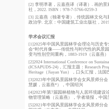
[2]
李明凖著，云嘉燕译（译著）
.
画的景
社，
2022. ISBN
：
978-7-5766-0259-3
[3]
云嘉燕（独著专著）
.
传统园林文化与
政治学
.
北京：中国建筑工业出版社，
2019
学术会议汇报
[1]2025
年中国风景园林学会理论与历史专
会“时代肖像——传统性与时代性的风景
变与性别空间重构，
1883-1919
（云嘉燕）
[2]2024 International Conference on Sustain
(ICSAPUDS-24)
，汇报主题：
Research Pro
Heritage
（
Jiayan Yun
），口头汇报，法国
[3]2023年中国风景园林学会女风景师
慧媛，云嘉燕
*
），中国绍兴
[4]2023
年第
7
届园林植物与人居环境建设
物管理策略（云嘉燕），学者墙报，中国
[5]2021
年中国风景园林学会女风景师分会