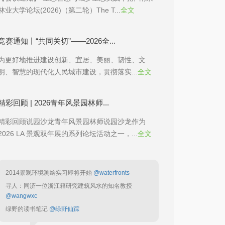
林业大学论坛(2026)（第二轮）The T...
全文
竞赛通知丨“共同关切”——2026全...
为更好地推进建设创新、宜居、美丽、韧性、文
明、智慧的现代化人民城市建设，贯彻落实...
全文
精彩回顾 | 2026青年风景园林师...
精彩回顾说园沙龙青年风景园林师说园沙龙作为
2026 LA 景观双年展的系列论坛活动之一，...
全文
2014景观环境测绘实习即将开始
@waterfronts
寻人：同济一位浙江籍研究建筑风水的知名教授
@wangwxc
绿野的读书笔记
@绿野仙踪