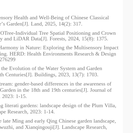
ensory Health and Well-Being of Chinese Classical
r
’
s Garden[J]. Land, 2025, 14(2): 317.
LOTree-Individual Tree Spatial Positioning and Crown
and LiDAR Data[J]. Forests, 2024, 15(8): 1375.
 Harmony in Nature: Exploring the Multisensory Impact
ing. HERD: Health Environments Research & Design
1276299
f the Evolution of the Water System and Garden
th Centuries[J]. Buildings, 2023, 13(7): 1703.
tream: gender-based differences in the awareness of
Garden in the 18th and 19th centuries[J]. Journal of
, 2023: 1-15.
 literati gardens: landscape design of the Plum Villa,
cape Research, 2023: 1-14.
the late Ming and early Qing Chinese garden landscape,
wuzhi, and Xianqingouji[J]. Landscape Research,