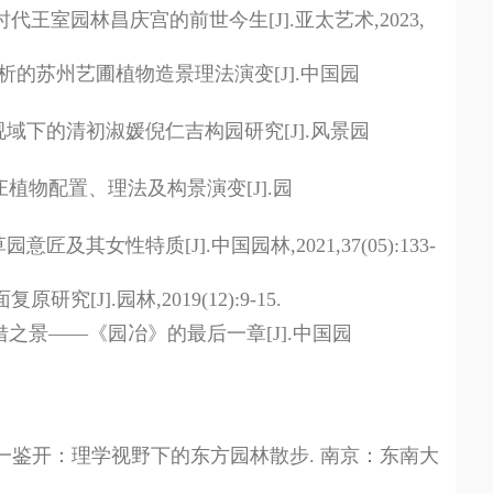
时代王室园林昌庆宫的前世今生
[J].
亚太艺术
,2023,
析的苏州艺圃植物造景理法演变
[J].
中国园
视域下的清初淑媛倪仁吉构园研究
[J].
风景园
庄植物配置、理法及构景演变
[J].
园
草园意匠及其女性特质
[J].
中国园林
,2021,37(05):133-
面复原研究
[J].
园林
,2019(12):9-15.
借之景
——
《园冶》的最后一章
[J].
中国园
塘一鉴开：理学视野下的东方园林散步
.
南京：东南大