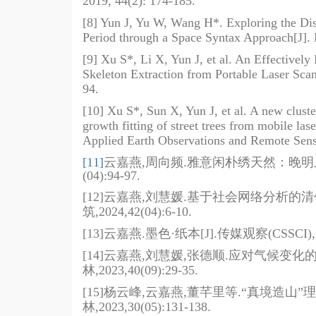
2019, 44(2): 174-185.
[8] Yun J, Yu W, Wang H*. Exploring the Dis
Period through a Space Syntax Approach[J]. 
[9] Xu S*, Li X, Yun J, et al. An Effectivel
Skeleton Extraction from Portable Laser Sca
94.
[10] Xu S*, Sun X, Yun J, et al. A new clust
growth fitting of street trees from mobile las
Applied Earth Observations and Remote Sens
[11]
云嘉燕
,
周向频
.
雅意闲朴绣天然：晚明
(04):94-97.
[12]
云嘉燕
,
刘慧媛
.
基于社会网络分析的清
筑
,2024,42(04):6-10.
[13]
云嘉燕
.
墨色
·
纸本
[J].
传媒观察
(CSSCI),
[14]
云嘉燕
,
刘慧媛
,
张德顺
.
应对气候变化
林
,2023,40(09):29-35.
[15]
杨云峰
,
云嘉燕
,
董芊里等
.“
真境造山
”
理
林
,2023,30(05):131-138.