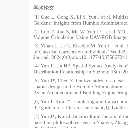
学术论文
[1] Guo L, Gong X, Li Y, Yun J et al. Multis
Gardens: Insights from Humble Administrato
[2] Luo T, Rao S, Ma W, Yun J*
，
et al. YO
Volume Calculation Using UAV-RGB Imagery 
[3] Yinan L, Li G, Elsadek M, Yun J
，
et al.
of Classical Gardens on Individuals
’
Well-Be
Journal. 2024;0(0).doi:10.1177/1937586724
[4] Yun J, Liu H*. Spatial Syntax Analysis o
Distribution Relationship in Suzhou: 13th–20
[5] Yun J*, Chen Z. On two sides of a clear s
spatial design in the Humble Administrator’s 
Asian Architecture and Building Engineering
[6] Yun J, Kim J*. Emulating and transcending
the garden of a literatus-merchant[J]. Lands
[7] Yun J*, Kim J. Sociocultural factors of 
based on philosophies seen in Yuanye, Zhang