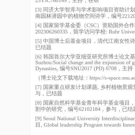
23YJC760149
，主持，在研
[3]
同济大学智库与学术影响项目资助计
南园林潜园中的植物空间诗学，编号
2212
[4]
国家留学基金委（
CSC
）资助国外合作
202306260335
，留学访问学校
: Ruhr Unive
[5]
中国博士后基金项目，清代江南女性
已结题
[6]
韩国首尔大学亚细亚研究所博士论文
Suzhou:Social change and the expansion of g
Dynasties,
编号
SNU2017 (PD) 0708
，主持
（博士论文下载地址：
https://s-space.snu.
[7]
国家重点研发计划课题
,
乡村植物景观
与，已结题
[8]
国家自然科学基金青年科学基金项目
割中的研究，编号
62102184
，参与，已结
[9] Seoul National University Interdiscipli
目
, Global leadership Program towards Innov